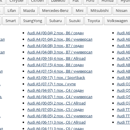
et
Chrysler
Citroen
Daewoo
Fiat
Ford
Honda
Hyun
s
Lifan
Mazda
Mercedes-Benz
Mini
Mitsubishi
Nissan
Smart
SsangYong
Subaru
Suzuki
Toyota
Volkswagen
Audi A4 (00-04) 2 пок., B6 / седан
Audi A6
сал
Audi A4 (01-04) 2 пок., B6 / универсал
Audi A6 
Audi A4 (04-08) 3 пок., B7 / седан
Audi A6
сал
Audi A4 (04-08) 3 пок., B7 / универсал
Audi A6
Audi A4 (09-16) 4 пок., B8 / Allroad
Audi A7
Audi A4 (07-15) 4 пок., B8 / седан
Audi A8
ал
Audi A4 (07-15) 4 пок., B8 / универсал
Audi A8
Audi A5 (09-17) 1 пок. / Sportback
Audi A8
.
Audi A5 (07-17) 1 пок. / купе
Audi Q3
Audi A6 (94-97) 1 пок., C4 / седан
Audi Q5
в.
Audi A6 (94-97) 1 пок., C4 / универсал
Audi Q5 
Audi A6 (00-05) 2 пок., C5 / Allroad
Audi Q7
Audi A6 (97-05) 2 пок., C5 / седан
Audi TT
.
Audi A6 (98-05) 2 пок., C5 / универсал
Audi TT
Audi A6 (06-11) 3 пок., C6 / Allroad
Audi TT 
ал
Audi A6 (04-11) 3 пок., C6 / седан