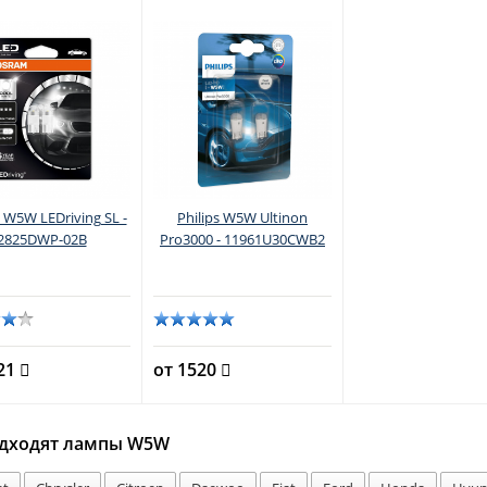
W5W LEDriving SL -
Philips W5W Ultinon
2825DWP-02B
Pro3000 - 11961U30CWB2
121
от 1520
одходят лампы W5W