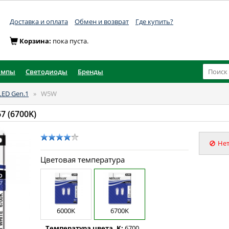
Доставка и оплата
Обмен и возврат
Где купить?
Корзина:
пока пуста.
ампы
Светодиоды
Бренды
LED Gen.1
»
W5W
7 (6700K)
Нет
Цветовая температура
6000K
6700K
Температура цвета, K:
6700