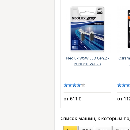
Neolux W5W LED Gen.2 -
Osram 
NT1061CW-02B
от 611
от 1
Список машин, к которым п