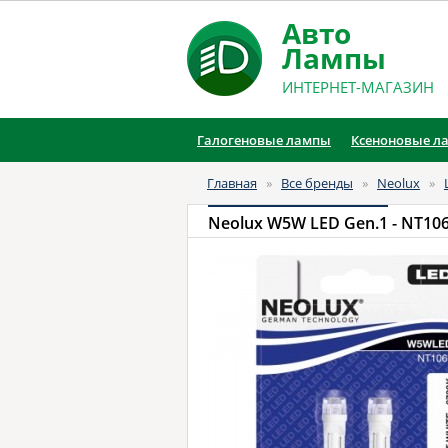
Авто
Лампы
ИНТЕРНЕТ-МАГАЗИН
Галогеновые лампы
Ксеноновые л
Главная
»
Все бренды
»
Neolux
»
Neolux W5W LED Gen.1
- NT106