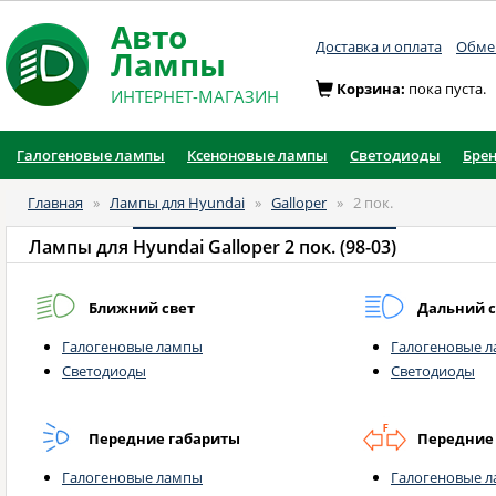
Авто
Доставка и оплата
Обмен
Лампы
Корзина:
пока пуста.
ИНТЕРНЕТ-МАГАЗИН
Галогеновые лампы
Ксеноновые лампы
Светодиоды
Бре
Главная
»
Лампы для Hyundai
»
Galloper
»
2 пок.
Лампы для
Hyundai Galloper 2 пок. (98-03)
Ближний свет
Дальний с
Галогеновые лампы
Галогеновые 
Светодиоды
Светодиоды
Передние габариты
Передние
Галогеновые лампы
Галогеновые 