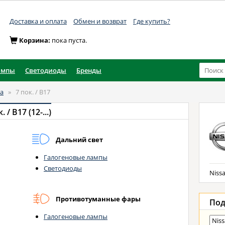
Доставка и оплата
Обмен и возврат
Где купить?
Корзина:
пока пуста.
ампы
Светодиоды
Бренды
ra
»
7 пок. / B17
 / B17 (12-...)
Дальний свет
Галогеновые лампы
Светодиоды
Nissa
Противотуманные фары
Под
Галогеновые лампы