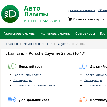
Авто
Доставка и оплата
Обмен
Лампы
Корзина:
пока пуста.
ИНТЕРНЕТ-МАГАЗИН
Галогеновые лампы
Ксеноновые лампы
Светодиоды
Бре
Главная
»
Лампы для Porsche
»
Cayenne
»
2 пок.
Лампы для
Porsche Cayenne 2 пок. (10-17)
Ближний свет
Дальний с
Галогеновые лампы
Галогеновые 
Светодиоды
Светодиоды
Штатные ксеноновые лампы
Штатные ксен
Доп. дальний свет
Противот