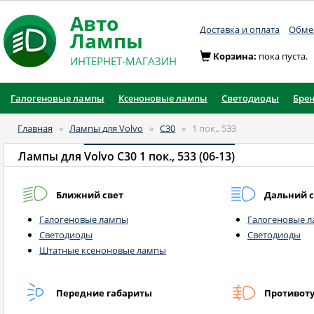
Авто
Доставка и оплата
Обмен
Лампы
Корзина:
пока пуста.
ИНТЕРНЕТ-МАГАЗИН
Галогеновые лампы
Ксеноновые лампы
Светодиоды
Бре
Главная
»
Лампы для Volvo
»
C30
»
1 пок., 533
Лампы для
Volvo C30 1 пок., 533 (06-13)
Ближний свет
Дальний с
Галогеновые лампы
Галогеновые 
Светодиоды
Светодиоды
Штатные ксеноновые лампы
Передние габариты
Противот