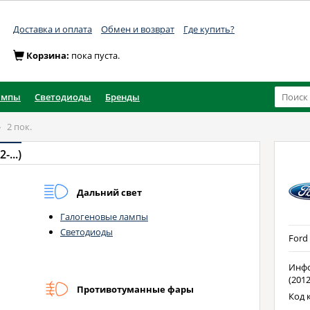
Доставка и оплата
Обмен и возврат
Где купить?
Корзина:
пока пуста.
ампы
Светодиоды
Бренды
»
2 пок.
-...)
Дальний свет
Галогеновые лампы
Светодиоды
Ford 
Инфо
(2012
Противотуманные фары
Код 