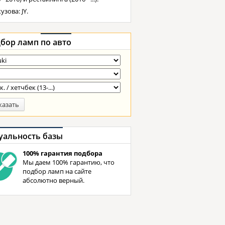
узова: JY.
бор ламп
по авто
казать
уальность базы
100% гарантия подбора
Мы даем 100% гарантию, что
подбор ламп на сайте
абсолютно верный.