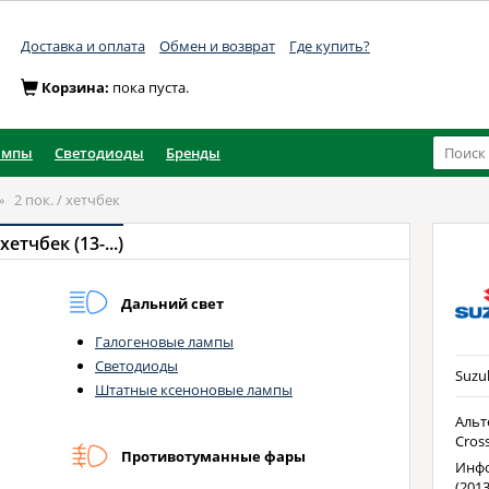
Доставка и оплата
Обмен и возврат
Где купить?
Корзина:
пока пуста.
ампы
Светодиоды
Бренды
»
2 пок. / хетчбек
хетчбек (13-...)
Дальний свет
Галогеновые лампы
Светодиоды
Suzuk
Штатные ксеноновые лампы
Альт
Cross
Противотуманные фары
Инфо
(2013