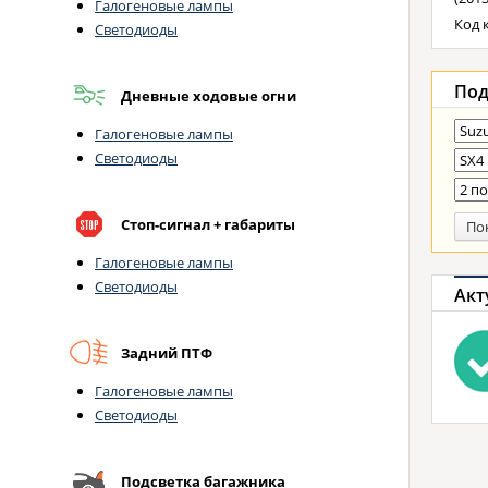
Галогеновые лампы
Код к
Светодиоды
Под
Дневные ходовые огни
Галогеновые лампы
Светодиоды
Стоп-сигнал + габариты
По
Галогеновые лампы
Светодиоды
Акт
Задний ПТФ
Галогеновые лампы
Светодиоды
Подсветка багажника