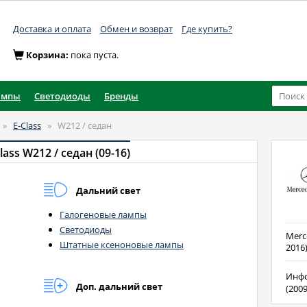
Доставка и оплата
Обмен и возврат
Где купить?
Корзина:
пока пуста.
ампы
Светодиоды
Бренды
»
E-Class
»
W212 / седан
ass W212 / седан (09-16)
Дальний свет
Галогеновые лампы
Светодиоды
Merce
Штатные ксеноновые лампы
2016
Инфо
Доп. дальний свет
(2009