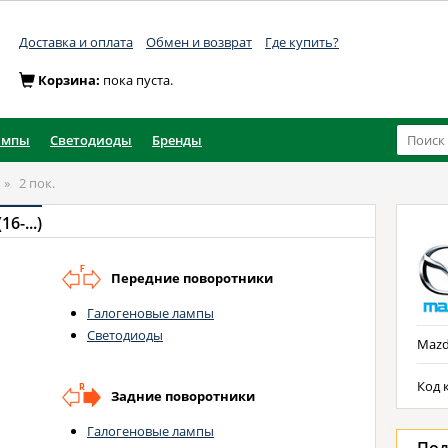
Доставка и оплата
Обмен и возврат
Где купить?
Корзина:
пока пуста.
ампы
Светодиоды
Бренды
»
2 пок.
6-...)
Передние поворотники
Галогеновые лампы
Светодиоды
Mazda
Код к
Задние поворотники
Галогеновые лампы