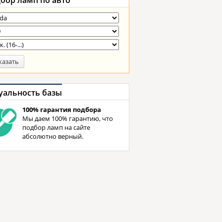
бор ламп
по авто
казать
уальность базы
100% гарантия подбора
Мы даем 100% гарантию, что
подбор ламп на сайте
абсолютно верный.