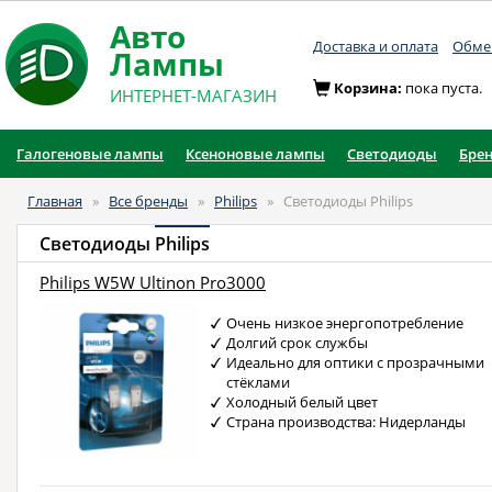
Авто
Доставка и оплата
Обмен
Лампы
Корзина:
пока пуста.
ИНТЕРНЕТ-МАГАЗИН
Галогеновые лампы
Ксеноновые лампы
Светодиоды
Бре
Главная
»
Все бренды
»
Philips
»
Светодиоды Philips
Светодиоды
Philips
Philips W5W Ultinon Pro3000
Очень низкое энергопотребление
Долгий срок службы
Идеально для оптики с прозрачными
стёклами
Холодный белый цвет
Страна производства: Нидерланды