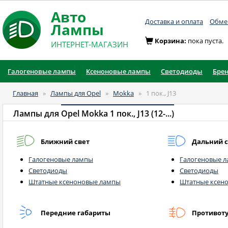
Авто
Доставка и оплата
Обмен
Лампы
Корзина:
пока пуста.
ИНТЕРНЕТ-МАГАЗИН
Галогеновые лампы
Ксеноновые лампы
Светодиоды
Бре
Главная
»
Лампы для Opel
»
Mokka
»
1 пок., J13
Лампы для
Opel Mokka 1 пок., J13 (12-...)
Ближний свет
Дальний с
Галогеновые лампы
Галогеновые 
Светодиоды
Светодиоды
Штатные ксеноновые лампы
Штатные ксен
Передние габариты
Противот