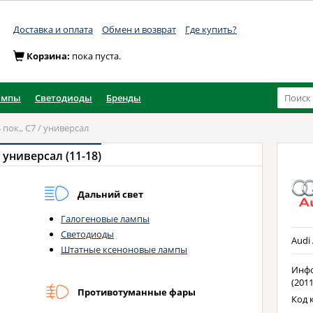
Доставка и оплата
Обмен и возврат
Где купить?
Корзина:
пока пуста.
ампы
Светодиоды
Бренды
4 пок., C7 / универсал
/ универсал (11-18)
Дальний свет
Галогеновые лампы
Светодиоды
Audi 
Штатные ксеноновые лампы
Инфо
(2011
Противотуманные фары
Код к