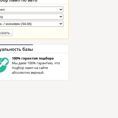
бор ламп
по авто
казать
уальность базы
100% гарантия подбора
Мы даем 100% гарантию, что
подбор ламп на сайте
абсолютно верный.