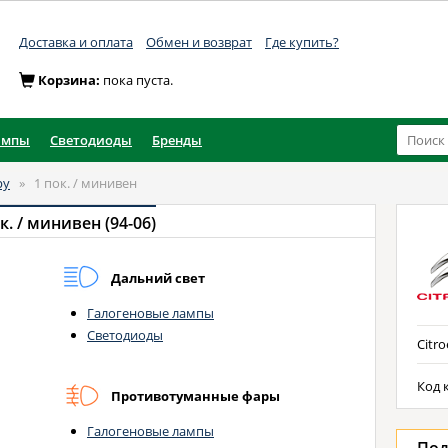
Доставка и оплата
Обмен и возврат
Где купить?
Корзина:
пока пуста.
ампы
Светодиоды
Бренды
py
»
1 пок. / минивен
к. / минивен (94-06)
Дальний свет
Галогеновые лампы
Светодиоды
Citro
Код 
Противотуманные фары
Галогеновые лампы