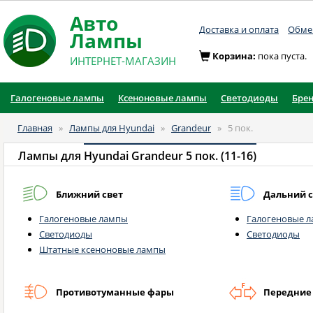
Авто
Доставка и оплата
Обмен
Лампы
Корзина:
пока пуста.
ИНТЕРНЕТ-МАГАЗИН
Галогеновые лампы
Ксеноновые лампы
Светодиоды
Бре
Главная
»
Лампы для Hyundai
»
Grandeur
»
5 пок.
Лампы для
Hyundai Grandeur 5 пок. (11-16)
Ближний свет
Дальний с
Галогеновые лампы
Галогеновые 
Светодиоды
Светодиоды
Штатные ксеноновые лампы
Противотуманные фары
Передние