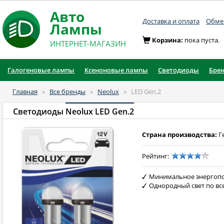
Авто
Доставка и оплата
Обмен
Лампы
Корзина:
пока пуста.
ИНТЕРНЕТ-МАГАЗИН
Галогеновые лампы
Ксеноновые лампы
Светодиоды
Бре
Главная
»
Все бренды
»
Neolux
»
LED Gen.2
Светодиоды
Neolux LED Gen.2
Страна производства:
Г
Рейтинг:
Минимальное энергоп
Однородный свет по в