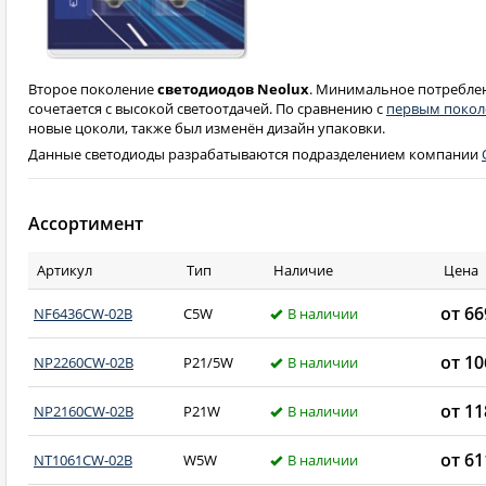
Второе поколение
светодиодов Neolux
. Минимальное потребле
сочетается с высокой светоотдачей. По сравнению с
первым поко
новые цоколи, также был изменён дизайн упаковки.
Данные светодиоды разрабатываются подразделением компании
Ассортимент
Артикул
Тип
Наличие
Цена
от 6
NF6436CW-02B
C5W
В наличии
от 1
NP2260CW-02B
P21/5W
В наличии
от 1
NP2160CW-02B
P21W
В наличии
от 6
NT1061CW-02B
W5W
В наличии