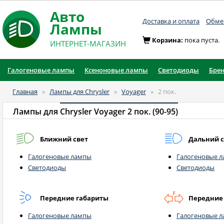
Авто
Доставка и оплата
Обмен
Лампы
Корзина:
пока пуста.
ИНТЕРНЕТ-МАГАЗИН
Галогеновые лампы
Ксеноновые лампы
Светодиоды
Бре
Главная
»
Лампы для Chrysler
»
Voyager
»
2 пок.
Лампы для
Chrysler Voyager 2 пок. (90-95)
Ближний свет
Дальний с
Галогеновые лампы
Галогеновые 
Светодиоды
Светодиоды
Передние габариты
Передние
Галогеновые лампы
Галогеновые 