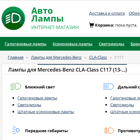
Авто
Доставка и оплата
Обмен
Лампы
Корзина:
пока пуста.
ИНТЕРНЕТ-МАГАЗИН
Галогеновые лампы
Ксеноновые лампы
Светодиоды
Бре
Главная
»
Лампы для Mercedes-Benz
»
CLA-Class
»
C117
Лампы для
Mercedes-Benz CLA-Class C117 (13-...)
Ближний свет
Дальний с
Галогеновые лампы
Галогеновые 
Светодиоды
Светодиоды
Штатные ксеноновые лампы
Штатные ксен
Передние габариты
Противот