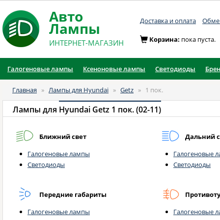
Авто
Доставка и оплата
Обмен
Лампы
Корзина:
пока пуста.
ИНТЕРНЕТ-МАГАЗИН
Галогеновые лампы
Ксеноновые лампы
Светодиоды
Бре
Главная
»
Лампы для Hyundai
»
Getz
»
1 пок.
Лампы для
Hyundai Getz 1 пок. (02-11)
Ближний свет
Дальний с
Галогеновые лампы
Галогеновые 
Светодиоды
Светодиоды
Передние габариты
Противот
Галогеновые лампы
Галогеновые 