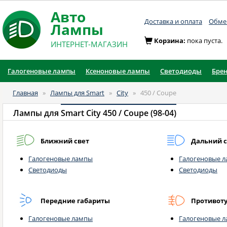
Авто
Доставка и оплата
Обмен
Лампы
Корзина:
пока пуста.
ИНТЕРНЕТ-МАГАЗИН
Галогеновые лампы
Ксеноновые лампы
Светодиоды
Бре
Главная
»
Лампы для Smart
»
City
»
450 / Coupe
Лампы для
Smart City 450 / Coupe (98-04)
Ближний свет
Дальний с
Галогеновые лампы
Галогеновые 
Светодиоды
Светодиоды
Передние габариты
Противот
Галогеновые лампы
Галогеновые 