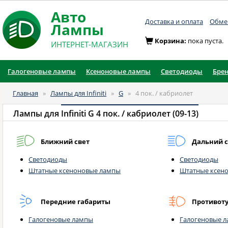
Авто
Доставка и оплата
Обмен
Лампы
Корзина:
пока пуста.
ИНТЕРНЕТ-МАГАЗИН
Галогеновые лампы
Ксеноновые лампы
Светодиоды
Бре
Главная
»
Лампы для Infiniti
»
G
»
4 пок. / кабриолет
Лампы для
Infiniti G 4 пок. / кабриолет (09-13)
Ближний свет
Дальний с
Светодиоды
Светодиоды
Штатные ксеноновые лампы
Штатные ксен
Передние габариты
Противот
Галогеновые лампы
Галогеновые 