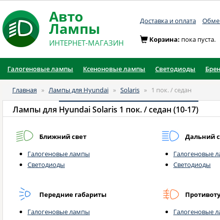
Авто
Доставка и оплата
Обмен
Лампы
Корзина:
пока пуста.
ИНТЕРНЕТ-МАГАЗИН
Галогеновые лампы
Ксеноновые лампы
Светодиоды
Бре
Главная
»
Лампы для Hyundai
»
Solaris
»
1 пок. / седан
Лампы для
Hyundai Solaris 1 пок. / седан (10-17)
Ближний свет
Дальний с
Галогеновые лампы
Галогеновые 
Светодиоды
Светодиоды
Передние габариты
Противот
Галогеновые лампы
Галогеновые 