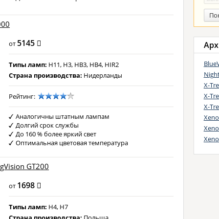
По
000
5145
от
Арх
BlueV
Типы ламп:
H11, H3, HB3, HB4, HIR2
Nigh
Страна производства:
Нидерланды
X-Tr
X-Tr
Рейтинг:
X-Tr
Аналогичны штатным лампам
Xenon
Долгий срок службы
Xeno
До 160 % более яркий свет
Xeno
Оптимальная цветовая температура
gVision GT200
1698
от
Типы ламп:
H4, H7
Страна производства:
Польша