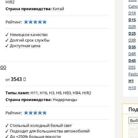
HIR2
Cance
Страна производства:
Китай
D1R
D1S
Рейтинг:
D2R
D2S
Немецкое качество
Долгий срок службы
D3R
Доступная цена
D3S
D4R
D4S
000
D5S
Fest
3543
от
H1
H10
Типы ламп:
H11, H16, H3, H8, HB3, HB4, HIR2
Страна производства:
Нидерланды
Под
Рейтинг:
Стильный холодный белый свет
Подходит для большинства автомобилей
До +250% больше яркости