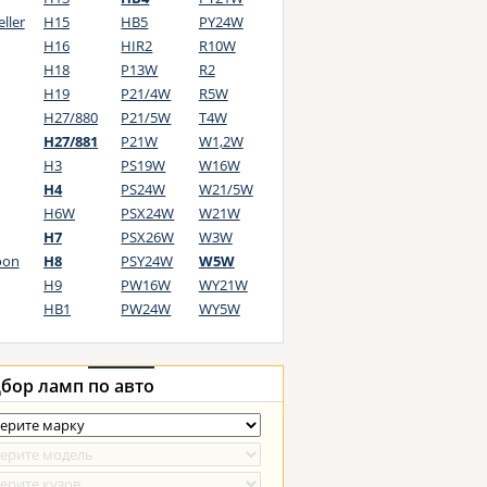
ller
H15
HB5
PY24W
H16
HIR2
R10W
H18
P13W
R2
H19
P21/4W
R5W
H27/880
P21/5W
T4W
H27/881
P21W
W1,2W
H3
PS19W
W16W
H4
PS24W
W21/5W
H6W
PSX24W
W21W
H7
PSX26W
W3W
oon
H8
PSY24W
W5W
H9
PW16W
WY21W
HB1
PW24W
WY5W
бор ламп
по авто