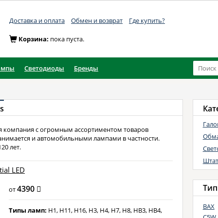
Доставка и оплата
Обмен и возврат
Где купить?
Корзина:
пока пуста.
ампы
Светодиоды
Бренды
s
Кат
Гало
я компания с огромным ассортиментом товаров
Обм
 занимается и автомобильными лампами в частности.
20 лет.
Свет
Штат
tial LED
Тип
4390
от
BAX
Типы ламп:
H1, H11, H16, H3, H4, H7, H8, HB3, HB4,
C5W