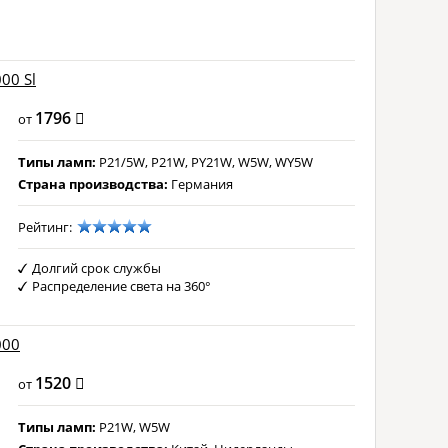
00 Sl
1796
от
Типы ламп:
P21/5W, P21W, PY21W, W5W, WY5W
Страна производства:
Германия
Рейтинг:
Долгий срок службы
Распределение света на 360°
000
1520
от
Типы ламп:
P21W, W5W