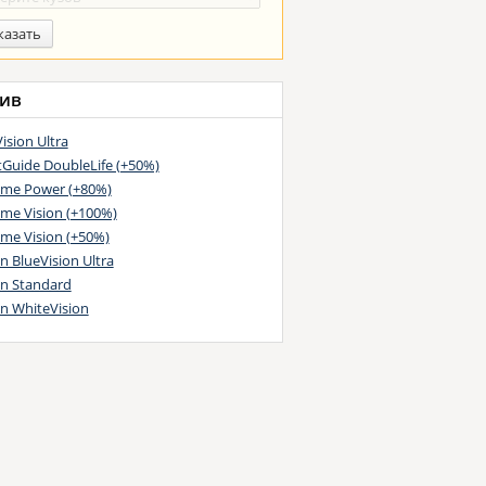
казать
ив
ision Ultra
tGuide DoubleLife (+50%)
eme Power (+80%)
eme Vision (+100%)
eme Vision (+50%)
 BlueVision Ultra
n Standard
n WhiteVision