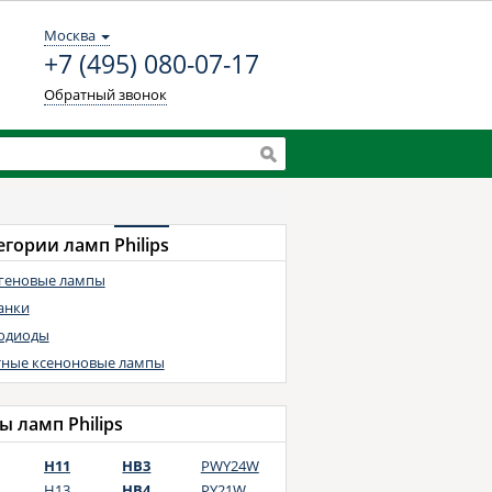
Москва
+7 (495) 080-07-17
Обратный звонок
егории ламп
Philips
геновые лампы
анки
одиоды
ные ксеноновые лампы
ы ламп Philips
H11
HB3
PWY24W
H13
HB4
PY21W