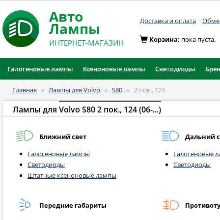
Авто
Доставка и оплата
Обмен
Лампы
Корзина:
пока пуста.
ИНТЕРНЕТ-МАГАЗИН
Галогеновые лампы
Ксеноновые лампы
Светодиоды
Бре
Главная
»
Лампы для Volvo
»
S80
»
2 пок., 124
Лампы для
Volvo S80 2 пок., 124 (06-...)
Ближний свет
Дальний с
Галогеновые лампы
Галогеновые 
Светодиоды
Светодиоды
Штатные ксеноновые лампы
Передние габариты
Противот