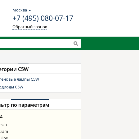
Москва
+7 (495) 080-07-17
Обратный звонок
егории
C5W
геновые лампы C5W
одиоды C5W
льтр
по параметрам
д
osch
sram
ilips