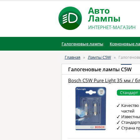
Авто
Лампы
ИНТЕРНЕТ-МАГАЗИН
Галогеновые лампы
Ксеноновые л
Главная
»
Лампы C5W
»
Галогенов
Галогеновые лампы
C5W
Bosch C5W Pure Light 35 мм / б
Стандарт
Качество
частей
Известны
Стандарт
Страна п