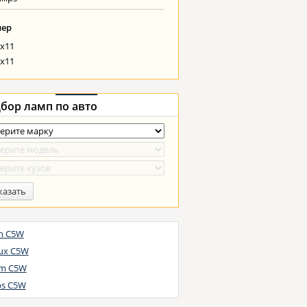
мер
x11
x11
бор ламп
по авто
казать
h C5W
ux C5W
m C5W
ips C5W