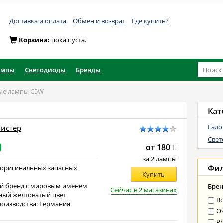
Доставка и оплата
Обмен и возврат
Где купить?
Корзина:
пока пуста.
ампы
Светодиоды
Бренды
ые лампы C5W
Кат
Гало
листер
Свет
от 180
за 2 лампы
Фи
 оригинальных запасных
Купить
й бренд с мировым именем
Брен
Сейчас в 2 магазинах
ный желтоватый цвет
B
роизводства: Германия
O
Ph