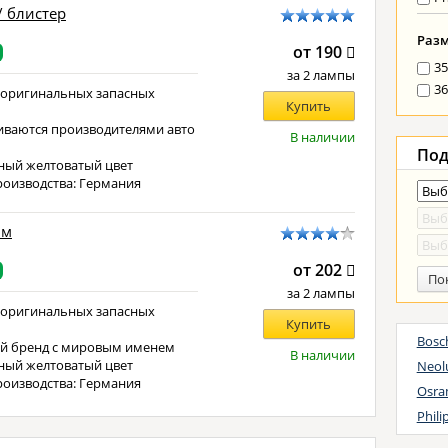
/ блистер
Раз
от 190
35
за 2 лампы
36
 оригинальных запасных
Купить
иваются производителями авто
В наличии
е
Под
ный желтоватый цвет
роизводства: Германия
мм
от 202
По
за 2 лампы
 оригинальных запасных
Купить
Bosc
й бренд с мировым именем
В наличии
ный желтоватый цвет
Neol
роизводства: Германия
Osra
Phil