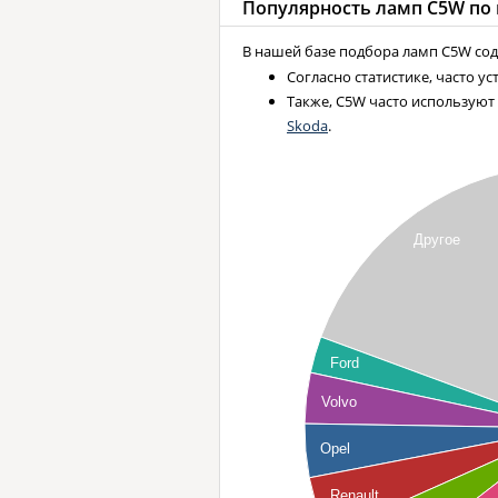
Популярность ламп
C5W
по 
В нашей базе подбора ламп C5W сод
Согласно статистике, часто у
Также, C5W часто используют
Skoda
.
Другое
Ford
Volvo
Opel
Renault