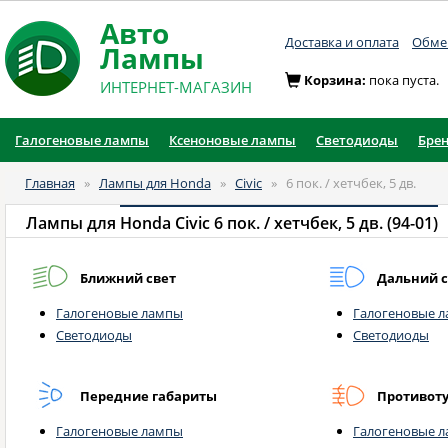
Авто
Доставка и оплата
Обмен
Лампы
Корзина:
пока пуста.
ИНТЕРНЕТ-МАГАЗИН
Галогеновые лампы
Ксеноновые лампы
Светодиоды
Бре
Главная
»
Лампы для Honda
»
Civic
»
6 пок. / хетчбек, 5 дв.
Лампы для
Honda Civic 6 пок. / хетчбек, 5 дв. (94-01)
Ближний свет
Дальний с
Галогеновые лампы
Галогеновые 
Светодиоды
Светодиоды
Передние габариты
Противот
Галогеновые лампы
Галогеновые 