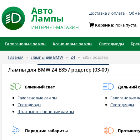
Авто
Доставка и оплата
Обмен
Лампы
Корзина:
пока пуста.
ИНТЕРНЕТ-МАГАЗИН
Галогеновые лампы
Ксеноновые лампы
Светодиоды
Бре
Главная
»
Лампы для BMW
»
Z4
»
E85 / родстер
Лампы для
BMW Z4 E85 / родстер (03-09)
Ближний свет
Дальний с
Галогеновые лампы
Галогеновые 
Светодиоды
Светодиоды
Штатные ксеноновые лампы
Передние габариты
Противот