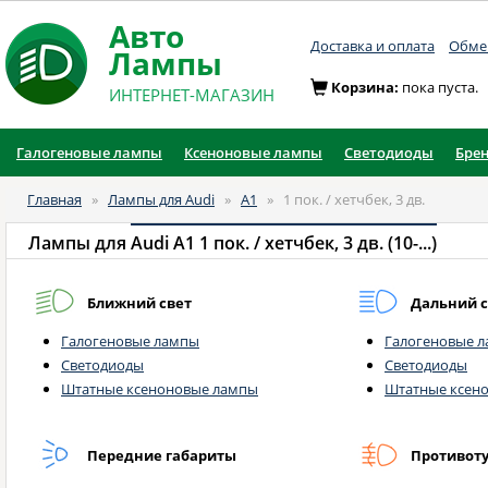
Авто
Доставка и оплата
Обмен
Лампы
Корзина:
пока пуста.
ИНТЕРНЕТ-МАГАЗИН
Галогеновые лампы
Ксеноновые лампы
Светодиоды
Бре
Главная
»
Лампы для Audi
»
A1
»
1 пок. / хетчбек, 3 дв.
Лампы для
Audi A1 1 пок. / хетчбек, 3 дв. (10-...)
Ближний свет
Дальний с
Галогеновые лампы
Галогеновые 
Светодиоды
Светодиоды
Штатные ксеноновые лампы
Штатные ксен
Передние габариты
Противот