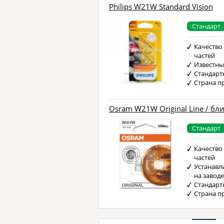
Philips W21W Standard Vision
Стандарт
Качество
частей
Известны
Стандарт
Страна п
Osram W21W Original Line / бл
Стандарт
Качество
частей
Устанавл
на завод
Стандарт
Страна п