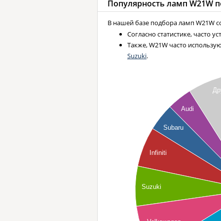
Популярность ламп
W21W
п
В нашей базе подбора ламп W21W со
Согласно статистике, часто у
Также, W21W часто использу
Suzuki
.
Др
Audi
Subaru
Infiniti
Suzuki