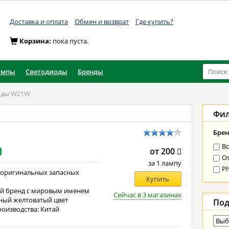
Доставка и оплата
Обмен и возврат
Где купить?
Корзина:
пока пуста.
ампы
Светодиоды
Бренды
оды W21W
Фи
Брен
B
от 200
O
за 1 лампу
Ph
 оригинальных запасных
Купить
й бренд с мировым именем
Сейчас в 3 магазинах
ный желтоватый цвет
Под
роизводства: Китай