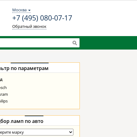
Москва
+7 (495) 080-07-17
Обратный звонок
льтр
по параметрам
д
osch
sram
ilips
бор ламп
по авто