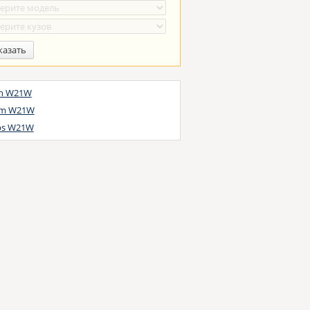
казать
h W21W
am W21W
ips W21W