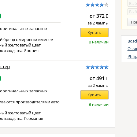
от 372
По
за 2 лампы
 оригинальных запасных
Купить
й бренд с мировым именем
Bosc
В наличии
ный желтоватый цвет
Osr
роизводства: Япония
Phil
истер
от 491
за 2 лампы
 оригинальных запасных
Купить
иваются производителями авто
В наличии
е
ный желтоватый цвет
роизводства: Германия