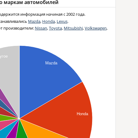
о маркам автомобилей
держится информация начиная с 2002 года.
станавливались
Mazda
,
Honda
,
Lexus
.
ют производители:
Nissan
,
Toyota
,
Mitsubishi
,
Volkswagen
,
угое
Mazda
Honda