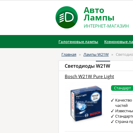
Авто
Лампы
ИНТЕРНЕТ-МАГАЗИН
Галогеновые лампы
Ксеноновые л
Главная
»
Лампы W21W
»
Светоди
Светодиоды
W21W
Bosch W21W Pure Light
Стандарт
Качество
частей
Известны
Стандарт
Страна п