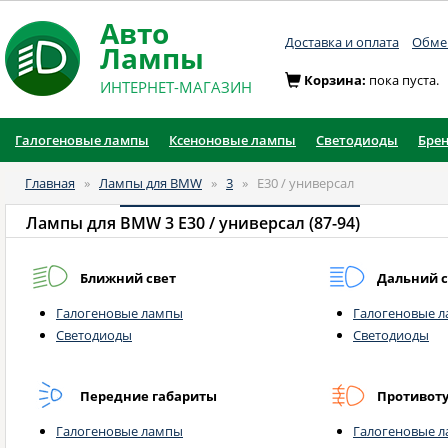
Авто
Доставка и оплата
Обмен
Лампы
Корзина:
пока пуста.
ИНТЕРНЕТ-МАГАЗИН
Галогеновые лампы
Ксеноновые лампы
Светодиоды
Бре
Главная
»
Лампы для BMW
»
3
»
E30 / универсал
Лампы для
BMW 3 E30 / универсал (87-94)
Ближний свет
Дальний с
Галогеновые лампы
Галогеновые 
Светодиоды
Светодиоды
Передние габариты
Противот
Галогеновые лампы
Галогеновые 