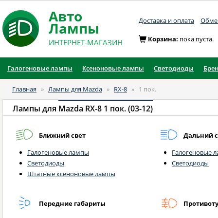
Авто
Доставка и оплата
Обмен
Лампы
Корзина:
пока пуста.
ИНТЕРНЕТ-МАГАЗИН
Галогеновые лампы
Ксеноновые лампы
Светодиоды
Бре
Главная
»
Лампы для Mazda
»
RX-8
»
1 пок.
Лампы для
Mazda RX-8 1 пок. (03-12)
Ближний свет
Дальний с
Галогеновые лампы
Галогеновые 
Светодиоды
Светодиоды
Штатные ксеноновые лампы
Передние габариты
Противот