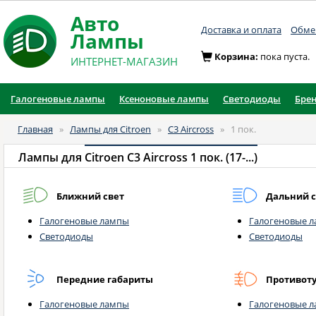
Авто
Доставка и оплата
Обмен
Лампы
Корзина:
пока пуста.
ИНТЕРНЕТ-МАГАЗИН
Галогеновые лампы
Ксеноновые лампы
Светодиоды
Бре
Главная
»
Лампы для Citroen
»
C3 Aircross
»
1 пок.
Лампы для
Citroen C3 Aircross 1 пок. (17-...)
Ближний свет
Дальний с
Галогеновые лампы
Галогеновые 
Светодиоды
Светодиоды
Передние габариты
Противот
Галогеновые лампы
Галогеновые 