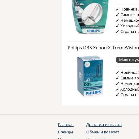
Новинка 
Самые яр
Немецкое
Холодный
Страна п
Philips D3S Xenon X-TremeVision
Максимум
Новинка 
Самые яр
Немецкое
Холодный
Страна п
Главная
Доставка и оплата
Бренды
Обмен и возврат