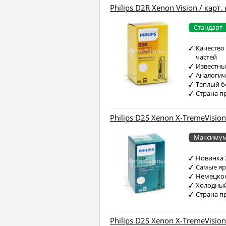
Philips D2R Xenon Vision / карт.
Стандарт
Качество
частей
Известны
Аналоги
Теплый б
Страна п
Philips D2S Xenon X-TremeVision
Максимум
Новинка 
Самые яр
Немецкое
Холодный
Страна п
Philips D2S Xenon X-TremeVision