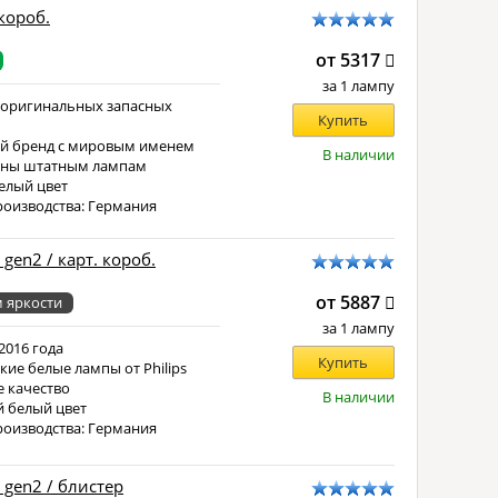
 короб.
от 5317
за 1 лампу
 оригинальных запасных
Купить
й бренд с мировым именем
В наличии
чны штатным лампам
елый цвет
роизводства: Германия
 gen2 / карт. короб.
от 5887
 яркости
за 1 лампу
2016 года
Купить
кие белые лампы от Philips
 качество
В наличии
 белый цвет
роизводства: Германия
 gen2 / блистер