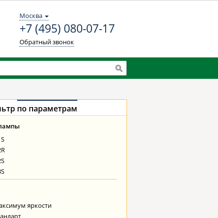
Москва
+7 (495) 080-07-17
Обратный звонок
льтр
по параметрам
 лампы
1S
2R
2S
3S
аксимум яркости
андарт