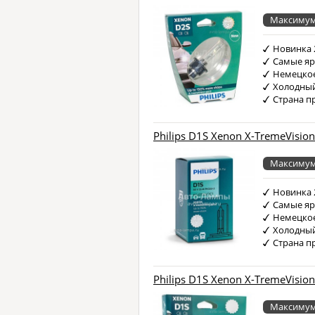
Максимум
Новинка 
Самые яр
Немецкое
Холодный
Страна п
Philips D1S Xenon X-TremeVision
Максимум
Новинка 
Самые яр
Немецкое
Холодный
Страна п
Philips D1S Xenon X-TremeVision
Максимум