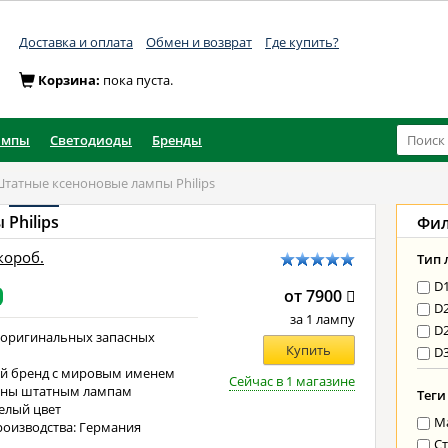
Доставка и оплата
Обмен и возврат
Где купить?
Корзина:
пока пуста.
ампы
Светодиоды
Бренды
татные ксеноновые лампы Philips
ы
Philips
Фи
 короб.
Тип
D
от 7900
D
за 1 лампу
D
 оригинальных запасных
Купить
D
й бренд с мировым именем
Сейчас в 1 магазине
чны штатным лампам
Теги
елый цвет
М
роизводства: Германия
Ст