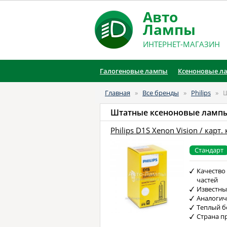
Авто
Лампы
ИНТЕРНЕТ-МАГАЗИН
Галогеновые лампы
Ксеноновые л
Главная
»
Все бренды
»
Philips
»
Ш
Штатные ксеноновые ламп
Philips D1S Xenon Vision / карт.
Стандарт
Качество
частей
Известны
Аналоги
Теплый б
Страна п