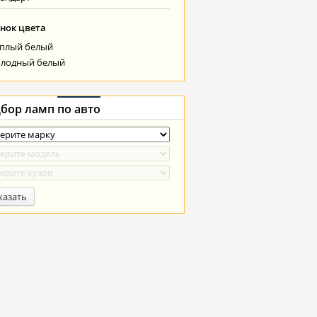
нок цвета
еплый белый
олодный белый
бор ламп
по авто
казать