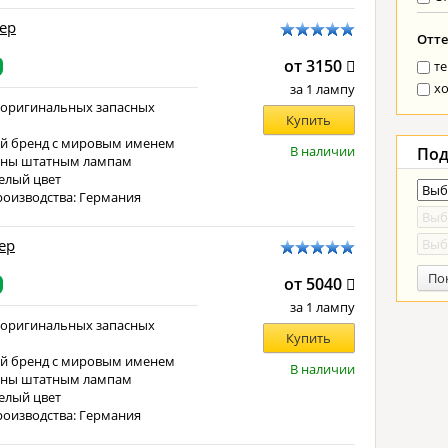
тер
Отте
от 3150
т
х
за 1 лампу
 оригинальных запасных
Купить
й бренд с мировым именем
В наличии
Под
чны штатным лампам
елый цвет
роизводства: Германия
тер
По
от 5040
за 1 лампу
 оригинальных запасных
Купить
й бренд с мировым именем
В наличии
чны штатным лампам
елый цвет
роизводства: Германия