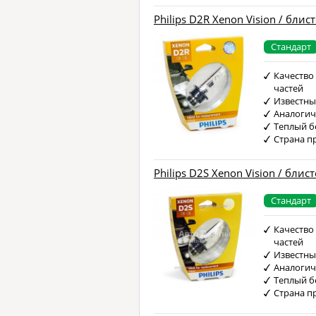
Philips D2R Xenon Vision / блис
Стандарт
Качество
частей
Известны
Аналоги
Теплый б
Страна п
Philips D2S Xenon Vision / блис
Стандарт
Качество
частей
Известны
Аналоги
Теплый б
Страна п