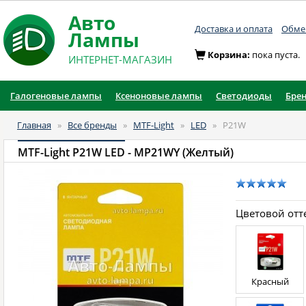
Авто
Доставка и оплата
Обмен
Лампы
Корзина:
пока пуста.
ИНТЕРНЕТ-МАГАЗИН
Галогеновые лампы
Ксеноновые лампы
Светодиоды
Бре
Главная
»
Все бренды
»
MTF-Light
»
LED
»
P21W
MTF-Light P21W LED
- MP21WY (Желтый)
Цветовой отт
Красный