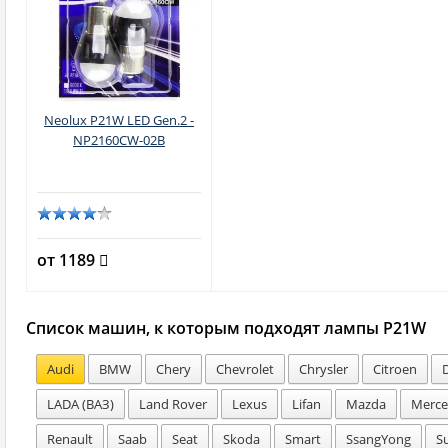
Neolux P21W LED Gen.2 -
NP2160CW-02B
от 1189
Список машин, к которым подходят лампы P21W
Audi
BMW
Chery
Chevrolet
Chrysler
Citroen
LADA (ВАЗ)
Land Rover
Lexus
Lifan
Mazda
Merce
Renault
Saab
Seat
Skoda
Smart
SsangYong
S