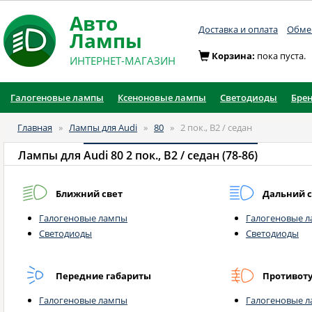
Авто
Доставка и оплата
Обмен
Лампы
Корзина:
пока пуста.
ИНТЕРНЕТ-МАГАЗИН
Галогеновые лампы
Ксеноновые лампы
Светодиоды
Бре
Главная
»
Лампы для Audi
»
80
»
2 пок., B2 / седан
Лампы для
Audi 80 2 пок., B2 / седан (78-86)
Ближний свет
Дальний с
Галогеновые лампы
Галогеновые 
Светодиоды
Светодиоды
Передние габариты
Противот
Галогеновые лампы
Галогеновые 