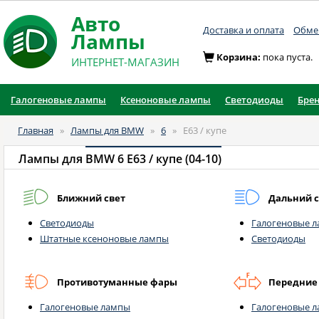
Авто
Доставка и оплата
Обмен
Лампы
Корзина:
пока пуста.
ИНТЕРНЕТ-МАГАЗИН
Галогеновые лампы
Ксеноновые лампы
Светодиоды
Бре
Главная
»
Лампы для BMW
»
6
»
E63 / купе
Лампы для
BMW 6 E63 / купе (04-10)
Ближний свет
Дальний с
Светодиоды
Галогеновые 
Штатные ксеноновые лампы
Светодиоды
Противотуманные фары
Передние
Галогеновые лампы
Галогеновые 