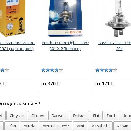
 H7 Standard Vision -
Bosch H7 Pure Light - 1 987
Bosch H7 Eco - 1 9
RC1 (карт. короб.)
301 012 (блистер)
804
02
от 370
от 171
дходят лампы H7
et
Chrysler
Citroen
Daewoo
Datsun
Fiat
Ford
Hon
s
Lifan
Mazda
Mercedes-Benz
Mini
Mitsubishi
Nissan