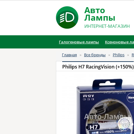
Авто
Лампы
ИНТЕРНЕТ-МАГАЗИН
Галогеновые лампы
Ксеноновые л
Главная
»
Все бренды
»
Philips
»
R
Philips H7 RacingVision (+150%)