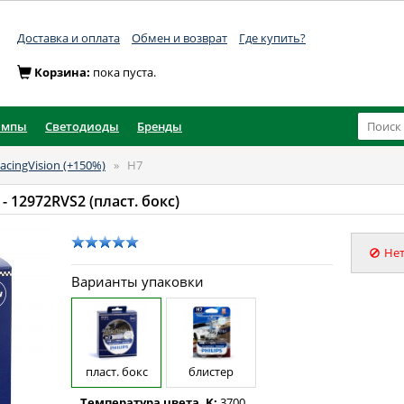
Доставка и оплата
Обмен и возврат
Где купить?
Корзина:
пока пуста.
ампы
Светодиоды
Бренды
acingVision (+150%)
»
H7
- 12972RVS2 (пласт. бокс)
Нет
Варианты упаковки
пласт. бокс
блистер
Температура цвета, K:
3700