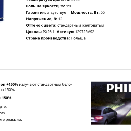
Больше яркости, %:
150
Гарантия:
отсутствует
Мощность, Вт:
55
Напряжение, В:
12
Оттенок цвета:
стандартный желтоватый
Цоколь:
PX26d
Артикул:
12972RVS2
Страна производства:
Польша
sion +150%
излучают стандартный бело-
на 150%.
 +150%
рте.
ах.
оте реакции.