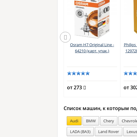
Philips H7 RacingVision
Osram H7 Original Line -
Philips
GT200 - 12972RGTS2 (пласт.
64210 (карт. упак.)
12972P
бокс)
от 3957
от 273
от 3
Список машин, к которым по
Audi
BMW
Chery
Chevrol
LADA (ВАЗ)
Land Rover
Lexu