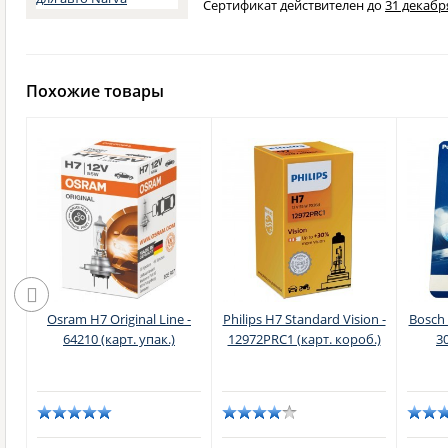
Сертификат действителен до
31 декабря
Похожие товары
n
Osram H7 Original Line -
Philips H7 Standard Vision -
Bosch 
ст.
64210 (карт. упак.)
12972PRC1 (карт. короб.)
3