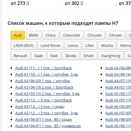
от 273
от 302
от 3
Список машин, к которым подходят лампы H7
Audi
BMW
Chery
Chevrolet
Chrysler
Citroen
LADA (ВАЗ)
Land Rover
Lexus
Lifan
Mazda
Merce
Renault
Saab
Seat
Skoda
Smart
SsangYong
S
Audi A1 (11-...) 1 пок. / Sportback
Audi A4 (04-08
Audi A1 (10-...) 1 пок. / хетчбек, 3 дв.
Audi A4 (09-16)
Audi A3 (96-03) 1 пок. / хетчбек
Audi A4 (07-15)
Audi A3 (04-13) 2 пок. / Sportback
Audi A4 (07-15
Audi A3 (03-13) 2 пок. / хетчбек, 3 дв.
Audi A5 (09-17
Audi A3 (12-...) 3 пок. / Sportback
Audi A5 (07-17)
Audi A3 (13-...) 3 пок. / седан
Audi A6 (00-05)
Audi A3 (12-...) 3 пок. / хетчбек, 3 дв.
Audi A6 (97-05)
Audi A4 (94-01) 1 пок., B5 / седан
Audi A6 (98-05
Audi A4 (94-01) 1 пок., B5 / универсал
Audi A6 (06-11)