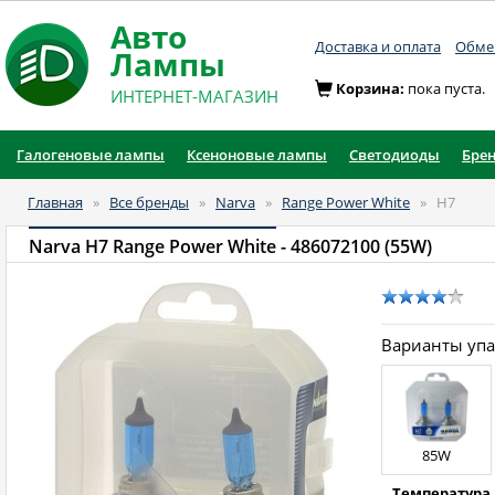
Авто
Доставка и оплата
Обмен
Лампы
Корзина:
пока пуста.
ИНТЕРНЕТ-МАГАЗИН
Галогеновые лампы
Ксеноновые лампы
Светодиоды
Бре
Главная
»
Все бренды
»
Narva
»
Range Power White
»
H7
Narva H7 Range Power White
- 486072100 (55W)
Варианты уп
85W
Температура 