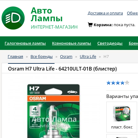
Авто
Доставка и оплата
Обмен
Лампы
Корзина:
пока пуста.
ИНТЕРНЕТ-МАГАЗИН
Галогеновые лампы
Ксеноновые лампы
Светодиоды
Бре
Главная
»
Все бренды
»
Osram
»
Ultra Life
»
H7
Osram H7 Ultra Life
- 64210ULT-01B (блистер)
Варианты уп
пласт. бокс