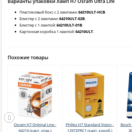
Варианты упаковки ламп H7 Osram Ultra Life
Пластиковый бокс с 2 лампами:
64210ULT-HCB
.
Блистер с 2 лампами:
64210ULT-02B
.
Блистер с 1 лампой:
64210ULT-01B
.
Картонная коробка 1 лампой:
64210ULT
.
Похожие товары
n
Osram H7 Original Line -
Philips H7 Standard Vision -
Bosch 
ст.
64210 (карт. упак.)
12972PRC1 (карт. короб.)
3