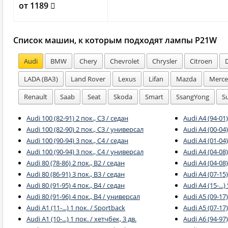
от 1189
Список машин, к которым подходят лампы P21W
Audi
BMW
Chery
Chevrolet
Chrysler
Citroen
LADA (ВАЗ)
Land Rover
Lexus
Lifan
Mazda
Merce
Renault
Saab
Seat
Skoda
Smart
SsangYong
S
Audi 100 (82-91) 2 пок., C3 / седан
Audi A4 (94-01
Audi 100 (82-90) 2 пок., C3 / универсал
Audi A4 (00-04)
Audi 100 (90-94) 3 пок., C4 / седан
Audi A4 (01-04
Audi 100 (90-94) 3 пок., C4 / универсал
Audi A4 (04-08)
Audi 80 (78-86) 2 пок., B2 / седан
Audi A4 (04-08
Audi 80 (86-91) 3 пок., B3 / седан
Audi A4 (07-15)
Audi 80 (91-95) 4 пок., B4 / седан
Audi A4 (15-...)
Audi 80 (91-96) 4 пок., B4 / универсал
Audi A5 (09-17
Audi A1 (11-...) 1 пок. / Sportback
Audi A5 (07-17)
Audi A1 (10-...) 1 пок. / хетчбек, 3 дв.
Audi A6 (94-97