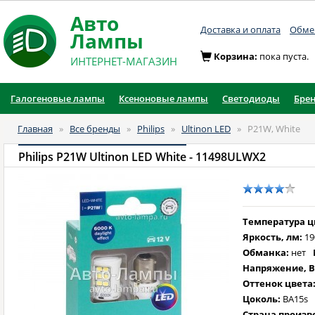
Авто
Доставка и оплата
Обмен
Лампы
Корзина:
пока пуста.
ИНТЕРНЕТ-МАГАЗИН
Галогеновые лампы
Ксеноновые лампы
Светодиоды
Бре
Главная
»
Все бренды
»
Philips
»
Ultinon LED
»
P21W, White
Philips P21W Ultinon LED White
- 11498ULWX2
Температура цв
Яркость, лм:
19
Обманка:
нет
Напряжение, В
Оттенок цвета
Цоколь:
BA15s
Страна произв