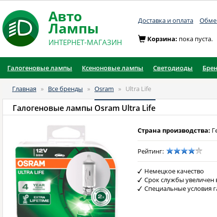
Авто
Доставка и оплата
Обмен
Лампы
Корзина:
пока пуста.
ИНТЕРНЕТ-МАГАЗИН
Галогеновые лампы
Ксеноновые лампы
Светодиоды
Бре
Главная
»
Все бренды
»
Osram
»
Ultra Life
Галогеновые лампы
Osram Ultra Life
Страна производства:
Г
Рейтинг:
Немецкое качество
Срок службы увеличен в
Специальные условия г