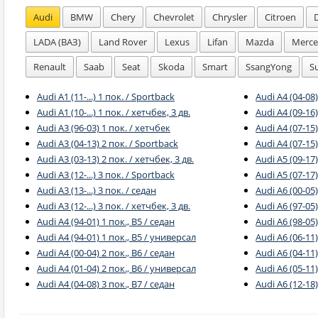
Audi
BMW
Chery
Chevrolet
Chrysler
Citroen
LADA (ВАЗ)
Land Rover
Lexus
Lifan
Mazda
Merce
Renault
Saab
Seat
Skoda
Smart
SsangYong
S
Audi A1 (11-...) 1 пок. / Sportback
Audi A4 (04-08
Audi A1 (10-...) 1 пок. / хетчбек, 3 дв.
Audi A4 (09-16)
Audi A3 (96-03) 1 пок. / хетчбек
Audi A4 (07-15)
Audi A3 (04-13) 2 пок. / Sportback
Audi A4 (07-15
Audi A3 (03-13) 2 пок. / хетчбек, 3 дв.
Audi A5 (09-17
Audi A3 (12-...) 3 пок. / Sportback
Audi A5 (07-17)
Audi A3 (13-...) 3 пок. / седан
Audi A6 (00-05)
Audi A3 (12-...) 3 пок. / хетчбек, 3 дв.
Audi A6 (97-05)
Audi A4 (94-01) 1 пок., B5 / седан
Audi A6 (98-05
Audi A4 (94-01) 1 пок., B5 / универсал
Audi A6 (06-11)
Audi A4 (00-04) 2 пок., B6 / седан
Audi A6 (04-11)
Audi A4 (01-04) 2 пок., B6 / универсал
Audi A6 (05-11
Audi A4 (04-08) 3 пок., B7 / седан
Audi A6 (12-18)