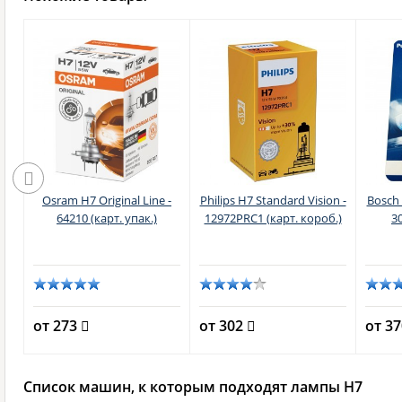
n
Osram H7 Original Line -
Philips H7 Standard Vision -
Bosch 
ст.
64210 (карт. упак.)
12972PRC1 (карт. короб.)
3
от 273
от 302
от 3
Список машин, к которым подходят лампы H7