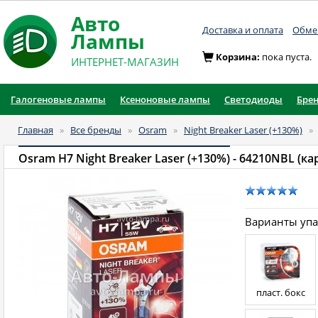
Авто
Доставка и оплата
Обмен
Лампы
Корзина:
пока пуста.
ИНТЕРНЕТ-МАГАЗИН
Галогеновые лампы
Ксеноновые лампы
Светодиоды
Бре
Главная
»
Все бренды
»
Osram
»
Night Breaker Laser (+130%)
»
Osram H7 Night Breaker Laser (+130%)
- 64210NBL (кар
Варианты уп
пласт. бокс