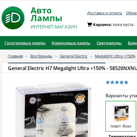
Авто
Доставка и оплата
Обмен
Лампы
Корзина:
пока пуста.
ИНТЕРНЕТ-МАГАЗИН
Галогеновые лампы
Ксеноновые лампы
Светодиоды
Бре
Главная
»
Все бренды
»
General Electric
»
Megalight Ultra +150%
General Electric H7 Megalight Ultra +150%
- 58520NXNU-
Варианты уп
пласт. бокс
Температура 