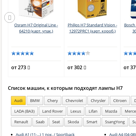
n
Osram H7 Original Line -
Philips H7 Standard Vision -
Bosch 
ст.
64210 (карт. упак.)
12972PRC1 (карт. короб.)
3
от 273
от 302
от 3
Список машин, к которым подходят лампы H7
Audi
BMW
Chery
Chevrolet
Chrysler
Citroen
LADA (ВАЗ)
Land Rover
Lexus
Lifan
Mazda
Merce
Renault
Saab
Seat
Skoda
Smart
SsangYong
S
Audi A1 (11-...) 1 пок. / Sportback
Audi A4 (04-08