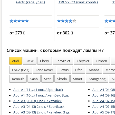
ст.
64210 (карт. упак.)
12972PRC1 (карт. короб.)
3
от 273
от 302
от 3
Список машин, к которым подходят лампы H7
Audi
BMW
Chery
Chevrolet
Chrysler
Citroen
LADA (ВАЗ)
Land Rover
Lexus
Lifan
Mazda
Merce
Renault
Saab
Seat
Skoda
Smart
SsangYong
S
Audi A1 (11-...) 1 пок. / Sportback
Audi A4 (04-08
Audi A1 (10-...) 1 пок. / хетчбек, 3 дв.
Audi A4 (09-16)
Audi A3 (96-03) 1 пок. / хетчбек
Audi A4 (07-15)
Audi A3 (04-13) 2 пок. / Sportback
Audi A4 (07-15
Audi A3 (03-13) 2 пок. / хетчбек, 3 дв.
Audi A5 (09-17