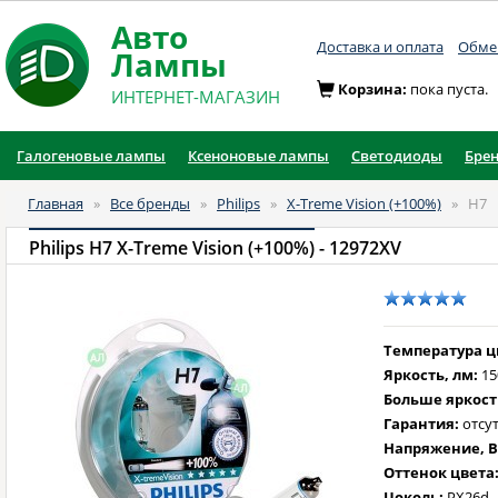
Авто
Доставка и оплата
Обмен
Лампы
Корзина:
пока пуста.
ИНТЕРНЕТ-МАГАЗИН
Галогеновые лампы
Ксеноновые лампы
Светодиоды
Бре
Главная
»
Все бренды
»
Philips
»
X-Treme Vision (+100%)
»
H7
Philips H7 X-Treme Vision (+100%)
- 12972XV
Температура цв
Яркость, лм:
15
Больше яркост
Гарантия:
отсут
Напряжение, В
Оттенок цвета
Цоколь:
PX26d