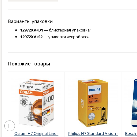
Варианты упаковки
12972XV+B1
— блистерная упаковка;
12972XV+S2
— упаковка «евробокс».
Похожие товары
n
Osram H7 Original Line -
Philips H7 Standard Vision -
Bosch 