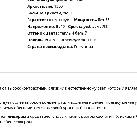
Яркость, лм:
1350
Больше яркости, %:
20
Гарантия:
отсутствует
Мощность, Вт:
55
Напряжение, В:
12
Срок службы, ч:
200
Оттенок цвета:
теплый белый
Цоколь:
PGJ19-2
Артикул:
64211CBI
Страна производства:
Германия
ают высококонтрастный, близкий к естественному свет, который являет
твует более высокой концентрации водителя и делает поездку менее
ря чему обеспечивается высокий уровень безопасности.
тся лидерами
среди галогеновых ламп с цветом свечения, близким к
lue бестселлером.