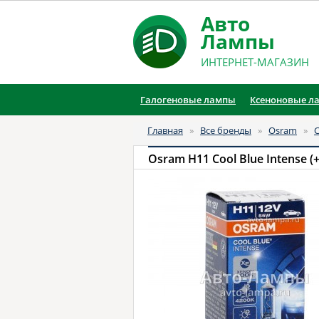
Авто
Лампы
ИНТЕРНЕТ-МАГАЗИН
Галогеновые лампы
Ксеноновые л
Главная
»
Все бренды
»
Osram
»
C
Osram H11 Cool Blue Intense (