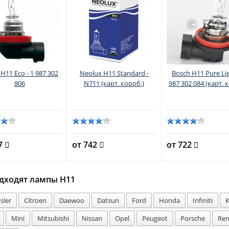
H11 Eco - 1 987 302
Neolux H11 Standard -
Bosch H11 Pure Lig
806
N711 (карт. короб.)
987 302 084 (карт. 
87
от 742
от 722
дходят лампы H11
sler
Citroen
Daewoo
Datsun
Ford
Honda
Infiniti
K
Mini
Mitsubishi
Nissan
Opel
Peugeot
Porsche
Ren