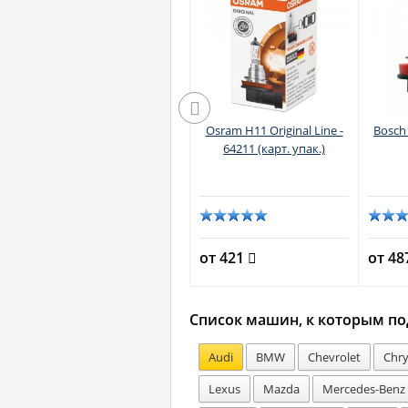
er
Osram H11 Cool Blue Boost
Osram H11 Original Line -
Bosch 
- 62211CBB-HCB
64211 (карт. упак.)
от 3960
от 421
от 4
Список машин, к которым по
Audi
BMW
Chevrolet
Chry
Lexus
Mazda
Mercedes-Benz