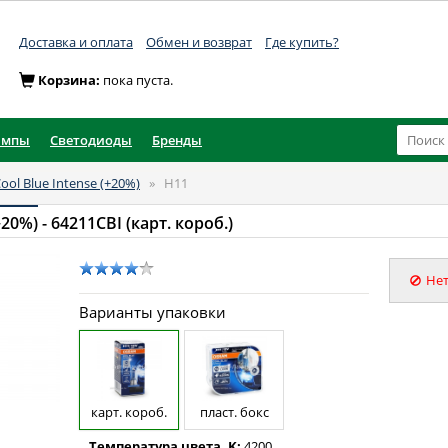
Доставка и оплата
Обмен и возврат
Где купить?
Корзина:
пока пуста.
ампы
Светодиоды
Бренды
ool Blue Intense (+20%)
»
H11
+20%)
- 64211CBI (карт. короб.)
Нет
Варианты упаковки
карт. короб.
пласт. бокс
Температура цвета, K:
4200