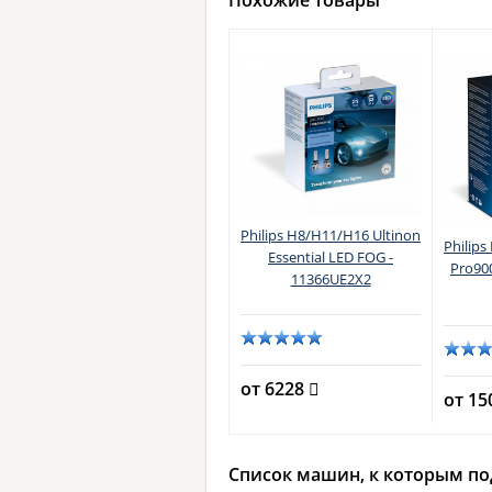
Похожие товары
Philips H8/H11/H16 Ultinon
Philip
Essential LED FOG -
Pro90
11366UE2X2
от 6228
от 1
Список машин, к которым по