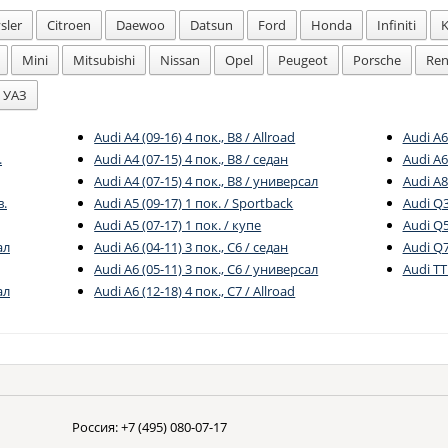
sler
Citroen
Daewoo
Datsun
Ford
Honda
Infiniti
K
Mini
Mitsubishi
Nissan
Opel
Peugeot
Porsche
Ren
УАЗ
Audi A4 (09-16) 4 пок., B8 / Allroad
Audi A6
.
Audi A4 (07-15) 4 пок., B8 / седан
Audi A6
Audi A4 (07-15) 4 пок., B8 / универсал
Audi A8
в.
Audi A5 (09-17) 1 пок. / Sportback
Audi Q3
Audi A5 (07-17) 1 пок. / купе
Audi Q5
ал
Audi A6 (04-11) 3 пок., C6 / седан
Audi Q7
Audi A6 (05-11) 3 пок., C6 / универсал
Audi TT
ал
Audi A6 (12-18) 4 пок., C7 / Allroad
Россия:
+7 (495) 080-07-17