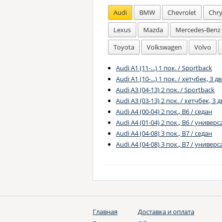
Audi
BMW
Chevrolet
Chry
Lexus
Mazda
Mercedes-Benz
Toyota
Volkswagen
Volvo
Audi A1 (11-...) 1 пок. / Sportback
Audi A1 (10-...) 1 пок. / хетчбек, 3 дв
Audi A3 (04-13) 2 пок. / Sportback
Audi A3 (03-13) 2 пок. / хетчбек, 3 д
Audi A4 (00-04) 2 пок., B6 / седан
Audi A4 (01-04) 2 пок., B6 / универс
Audi A4 (04-08) 3 пок., B7 / седан
Audi A4 (04-08) 3 пок., B7 / универс
Главная
Доставка и оплата