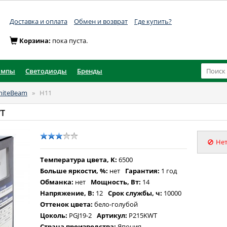
Доставка и оплата
Обмен и возврат
Где купить?
Корзина:
пока пуста.
ампы
Светодиоды
Бренды
hiteBeam
»
H11
WT
Нет
Температура цвета, K:
6500
Больше яркости, %:
нет
Гарантия:
1 год
Обманка:
нет
Мощность, Вт:
14
Напряжение, В:
12
Срок службы, ч:
10000
Оттенок цвета:
бело-голубой
Цоколь:
PGJ19-2
Артикул:
P215KWT
Страна производства:
Япония