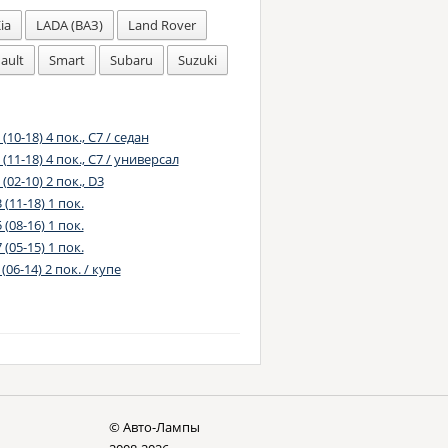
ia
LADA (ВАЗ)
Land Rover
ault
Smart
Subaru
Suzuki
 (10-18) 4 пок., C7 / седан
 (11-18) 4 пок., C7 / универсал
 (02-10) 2 пок., D3
 (11-18) 1 пок.
 (08-16) 1 пок.
 (05-15) 1 пок.
 (06-14) 2 пок. / купе
© Авто-Лампы