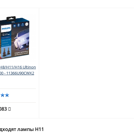
s H8/H11/H16 Ultinon
00 - 11366U90CWX2
5083
дходят лампы H11