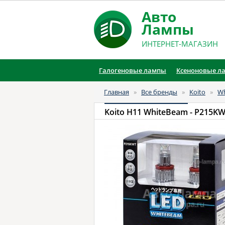
Авто
Лампы
ИНТЕРНЕТ-МАГАЗИН
Галогеновые лампы
Ксеноновые л
Главная
»
Все бренды
»
Koito
»
W
Koito H11 WhiteBeam
- P215K