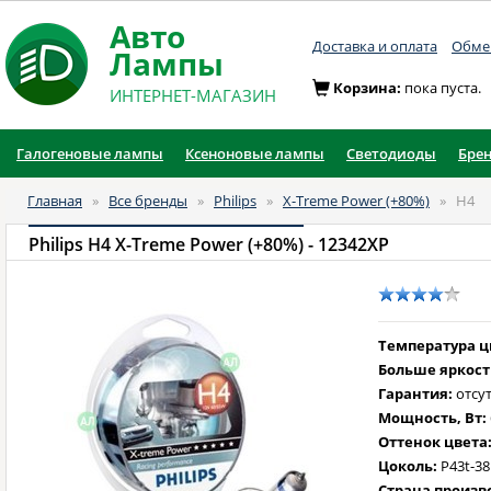
Авто
Доставка и оплата
Обмен
Лампы
Корзина:
пока пуста.
ИНТЕРНЕТ-МАГАЗИН
Галогеновые лампы
Ксеноновые лампы
Светодиоды
Бре
Главная
»
Все бренды
»
Philips
»
X-Treme Power (+80%)
»
H4
Philips H4 X-Treme Power (+80%)
- 12342XP
Температура цв
Больше яркост
Гарантия:
отсут
Мощность, Вт:
Оттенок цвета
Цоколь:
P43t-38
Страна произв