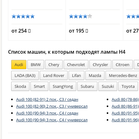
от 254
от 195
от 2
Список машин, к которым подходят лампы H4
Audi
BMW
Chery
Chevrolet
Chrysler
Citroen
LADA (ВАЗ)
Land Rover
Lifan
Mazda
Mercedes-Benz
Skoda
Smart
SsangYong
Subaru
Suzuki
Toyota
Audi 100 (82-91) 2 пок., C3 / седан
Audi 80 (78-86)
Audi 100 (82-90) 2 пок., C3 / универсал
Audi 80 (86-91)
Audi 100 (90-94) 3 пок., C4 / седан
Audi 80 (91-95)
Audi 100 (90-94) 3 пок., C4 / универсал
Audi 80 (91-96