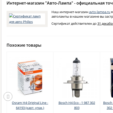
Интернет-магазин "Авто-Лампа" - официальная точк
Наш интернет-магазин
avto-lampa.ru
я
автолампы в нашем магазине вы застр
Сертификат действителен до
31 декабря
Похожие товары
n
Osram H4 Original Line -
Bosch H4 Eco - 1 987 302
Bosch 
64193 (карт. упак.)
803
302 