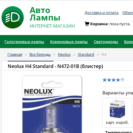
Авто
Доставка и оплата
Обмен
Лампы
Корзина:
пока пуста.
ИНТЕРНЕТ-МАГАЗИН
Галогеновые лампы
Ксеноновые лампы
Светодиоды
Бре
Главная
»
Все бренды
»
Neolux
»
Standard
»
H4
Neolux H4 Standard
- N472-01B (блистер)
Варианты уп
карт. короб.
Температура 