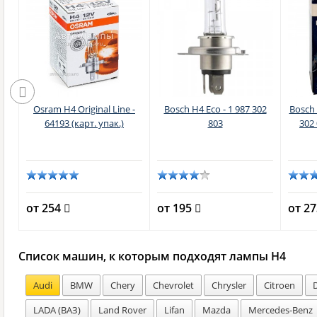
n
Osram H4 Original Line -
Bosch H4 Eco - 1 987 302
Bosch 
64193 (карт. упак.)
803
302 
от 254
от 195
от 2
Список машин, к которым подходят лампы H4
Audi
BMW
Chery
Chevrolet
Chrysler
Citroen
LADA (ВАЗ)
Land Rover
Lifan
Mazda
Mercedes-Benz