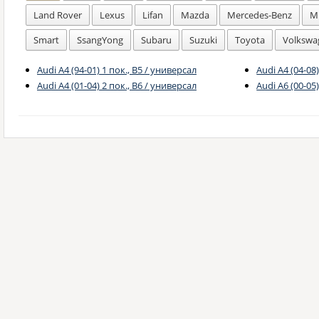
Land Rover
Lexus
Lifan
Mazda
Mercedes-Benz
Mi
Smart
SsangYong
Subaru
Suzuki
Toyota
Volkswa
Audi A4 (94-01) 1 пок., B5 / универсал
Audi A4 (04-08
Audi A4 (01-04) 2 пок., B6 / универсал
Audi A6 (00-05)