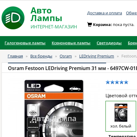
Авто
Доставка и оплата
Обмен
Лампы
Корзина:
пока пуста.
ИНТЕРНЕТ-МАГАЗИН
Галогеновые лампы
Ксеноновые лампы
Светодиоды
Бре
Главная
»
Все бренды
»
Osram
»
LEDriving Premium
»
Festoon
Osram Festoon LEDriving Premium 31 мм
- 6497CW-01
Цветовой отт
хол. белый
Температура 