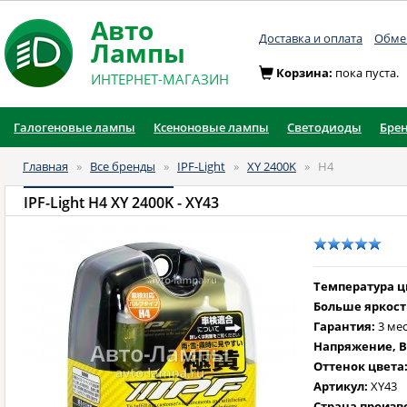
Авто
Доставка и оплата
Обмен
Лампы
Корзина:
пока пуста.
ИНТЕРНЕТ-МАГАЗИН
Галогеновые лампы
Ксеноновые лампы
Светодиоды
Бре
Главная
»
Все бренды
»
IPF-Light
»
XY 2400K
»
H4
IPF-Light H4 XY 2400K
- XY43
Температура цв
Больше яркост
Гарантия:
3 ме
Напряжение, В
Оттенок цвета
Артикул:
XY43
Страна произв