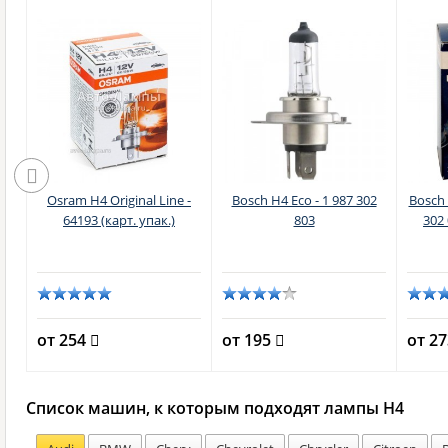
n
Osram H4 Original Line -
Bosch H4 Eco - 1 987 302
Bosch 
64193 (карт. упак.)
803
302 
от 254
от 195
от 2
Список машин, к которым подходят лампы H4