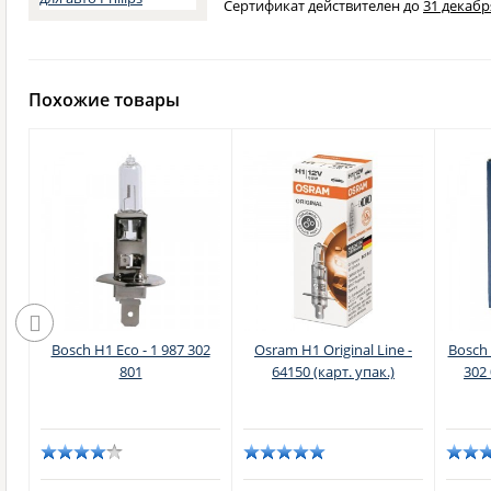
Сертификат действителен до
31 декабря
Похожие товары
r
Bosch H1 Eco - 1 987 302
Osram H1 Original Line -
Bosch 
-
801
64150 (карт. упак.)
302 
кс)