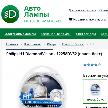
Авто
Доставка и оплата
Обмен
Лампы
Корзина:
пока пуста.
ИНТЕРНЕТ-МАГАЗИН
Галогеновые лампы
Ксеноновые лампы
Светодиоды
Бре
Главная
»
Все бренды
»
Philips
»
DiamondVision
»
H1
Philips H1 DiamondVision
- 12258DVS2 (пласт. бокс)
Варианты уп
пласт. бокс
Температура 